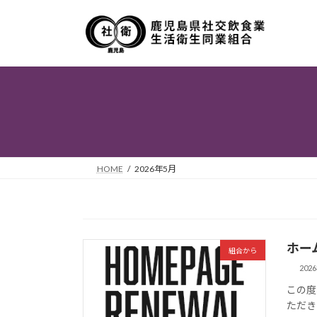
コ
ナ
ン
ビ
テ
ゲ
ン
ー
ツ
シ
へ
ョ
ス
ン
キ
に
ッ
移
プ
動
HOME
2026年5月
ホー
組合から
202
この度
ただき