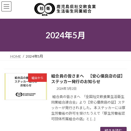
コ
ナ
ン
ビ
テ
ゲ
ン
ー
ツ
シ
へ
ョ
2024年5月
ス
ン
キ
に
ッ
移
プ
動
HOME
2024年5月
組合員の皆さまへ 【安心優良店の証】
組合から
ステッカー発行のお知らせ
2024年5月2日
組合員の皆さまへ 「全国社交飲食業生活衛生
同業組合連合会」より【安心優良店の証】ステ
ッカーが発行されました。 本ステッカーには厚
生労働省の許可を受けたうえで「厚生労働省認
可団体所属組合の店」と […]
続きを読む