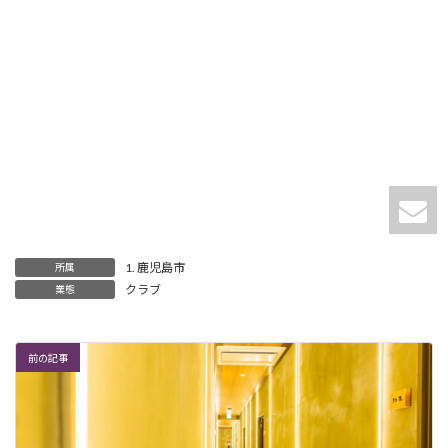
1. 鹿児島市
所属
クラブ
業態
前の記事