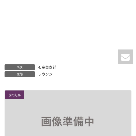
4. 奄美支部
所属
ラウンジ
業態
前の記事