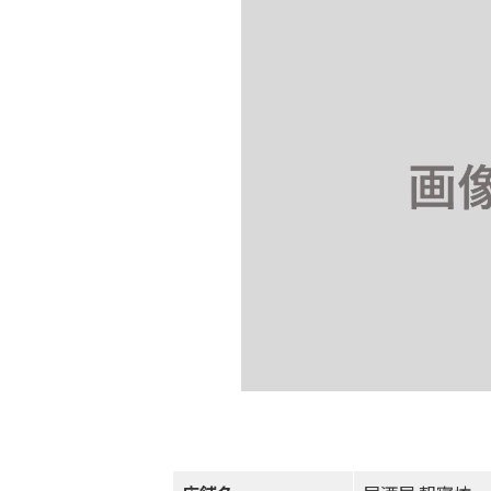
日
時
: