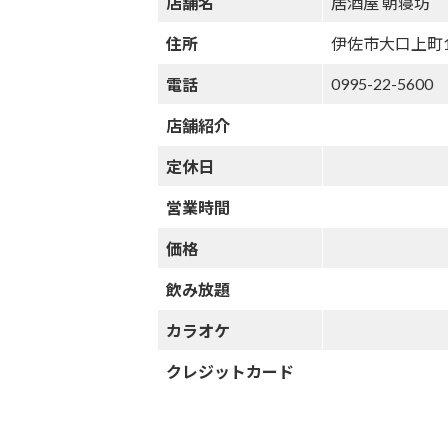
店舗名
居酒屋 朝寝坊
住所
伊佐市大口上町1
0995-22-5600
電話
店舗紹介
定休日
営業時間
価格
飲み放題
カラオケ
クレジットカード