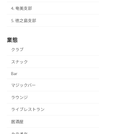
4. 奄美支部
5. 徳之島支部
業態
クラブ
スナック
Bar
マジックバー
ラウンジ
ライブレストラン
居酒屋
カラオケ