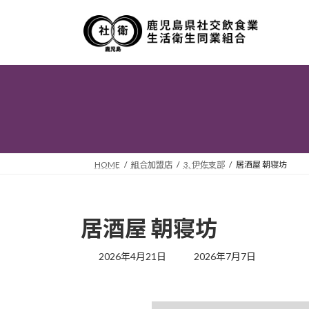
コ
ナ
ン
ビ
テ
ゲ
ン
ー
ツ
シ
へ
ョ
ス
ン
キ
に
ッ
移
プ
動
HOME
組合加盟店
3. 伊佐支部
居酒屋 朝寝坊
居酒屋 朝寝坊
最
2026年4月21日
2026年7月7日
終
更
新