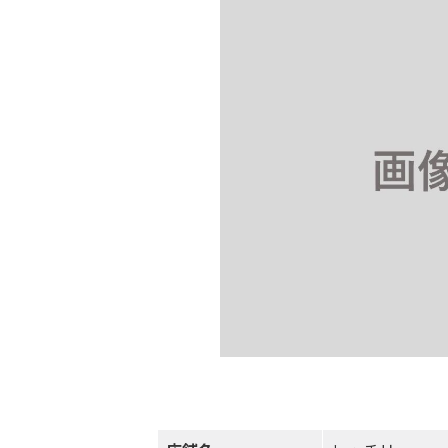
日
時
: