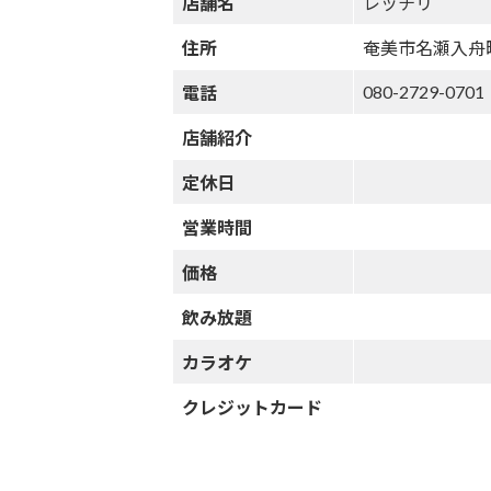
店舗名
レッチリ
住所
奄美市名瀬入舟
080-2729-0701
電話
店舗紹介
定休日
営業時間
価格
飲み放題
カラオケ
クレジットカード