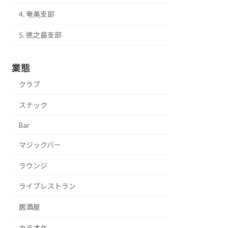
4. 奄美支部
5. 徳之島支部
業態
クラブ
スナック
Bar
マジックバー
ラウンジ
ライブレストラン
居酒屋
カラオケ