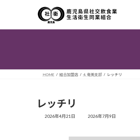
コ
ナ
ン
ビ
テ
ゲ
ン
ー
ツ
シ
へ
ョ
ス
ン
キ
に
ッ
移
プ
動
HOME
組合加盟店
4. 奄美支部
レッチリ
レッチリ
最
2026年4月21日
2026年7月9日
終
更
新