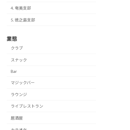
4. 奄美支部
5. 徳之島支部
業態
クラブ
スナック
Bar
マジックバー
ラウンジ
ライブレストラン
居酒屋
カラオケ