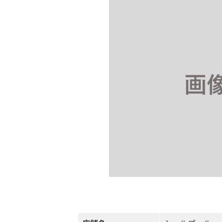
日
時
: