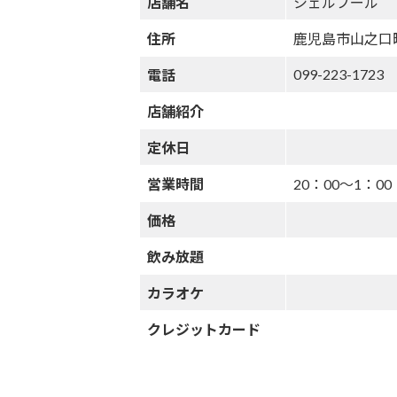
店舗名
シェルブール
住所
鹿児島市山之口町
099-223-1723
電話
店舗紹介
定休日
営業時間
20：00～1：00
価格
飲み放題
カラオケ
クレジットカード