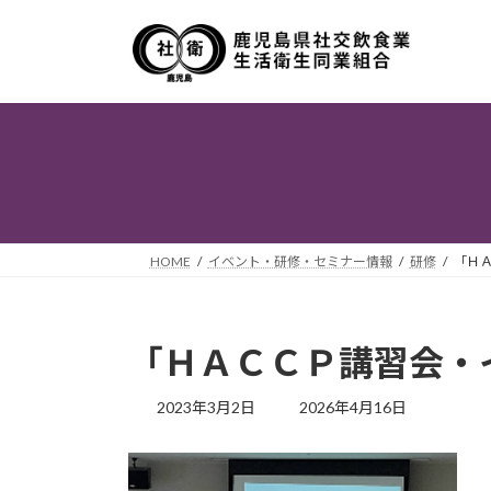
コ
ナ
ン
ビ
テ
ゲ
ン
ー
ツ
シ
へ
ョ
ス
ン
キ
に
ッ
移
プ
動
HOME
イベント・研修・セミナー情報
研修
「Ｈ
「ＨＡＣＣＰ講習会・
最
2023年3月2日
2026年4月16日
終
更
新