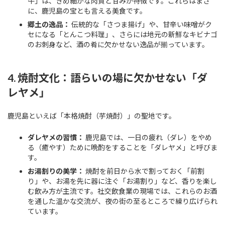
牛」は、きめ細かな肉質と甘みが特徴です。これらはまさ
に、鹿児島の宝とも言える美食です。
郷土の逸品：
伝統的な「さつま揚げ」や、甘辛い味噌がク
セになる「とんこつ料理」、さらには地元の新鮮なキビナゴ
のお刺身など、酒の肴に欠かせない逸品が揃っています。
4. 焼酎文化：語らいの場に欠かせない「ダ
レヤメ」
鹿児島といえば「本格焼酎（芋焼酎）」の聖地です。
ダレヤメの習慣：
鹿児島では、一日の疲れ（ダレ）をやめ
る（癒やす）ために晩酌をすることを「ダレヤメ」と呼びま
す。
お湯割りの美学：
焼酎を前日から水で割っておく「前割
り」や、お湯を先に器に注ぐ「お湯割り」など、香りを楽し
む飲み方が主流です。社交飲食業の現場では、これらのお酒
を通した温かな交流が、夜の街の至るところで繰り広げられ
ています。