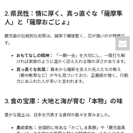
2. 県民性：情に厚く、真っ直ぐな「薩摩隼
人」と「薩摩おごじょ」
鹿児島の伝統的な気質は、誠実で義理堅く、芯が強いのが特徴で
す。
おもてなしの精神：
「一期一会」を大切にし、一度打ち解
ければ家族のように温かく迎え入れる情の深さがあります。
真っ直ぐな気風：
幕末から維新を支えた先人たちの教え
（郷中教育など）が今も息づいており、正義感が強く、行動
力にあふれた人が多いと言われます。
3. 食の宝庫：大地と海が育む「本物」の味
豊かな風土は、日本を代表する食材の数々を育みました。
黒の文化：
全国的に有名な「かごしま黒豚」や「鹿児島黒