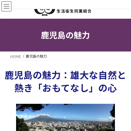
コ
ナ
ン
ビ
テ
ゲ
ン
ー
ツ
シ
へ
ョ
鹿児島の魅力
ス
ン
キ
に
ッ
移
プ
動
HOME
鹿児島の魅力
鹿児島の魅力：雄大な自然と
熱き「おもてなし」の心